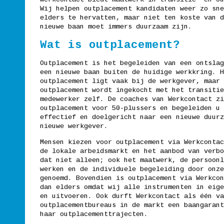
Wij helpen outplacement kandidaten weer zo sne
elders te hervatten, maar niet ten koste van d
nieuwe baan moet immers duurzaam zijn.
Wat is outplacement?
Outplacement is het begeleiden van een ontslag
een nieuwe baan buiten de huidige werkkring. H
outplacement ligt vaak bij de werkgever, maar 
outplacement wordt ingekocht met het transitie
medewerker zelf. De coaches van Werkcontact zi
outplacement voor 50-plussers en begeleiden u 
effectief en doelgericht naar een nieuwe duurz
nieuwe werkgever.
Mensen kiezen voor outplacement via Werkcontac
de lokale arbeidsmarkt en het aanbod van verbo
dat niet alleen; ook het maatwerk, de persoonl
werken en de individuele begeleiding door onze
genoemd. Bovendien is outplacement via Werkcon
dan elders omdat wij alle instrumenten in eige
en uitvoeren. Ook durft Werkcontact als één va
outplacementbureaus in de markt een baangarant
haar outplacementtrajecten.