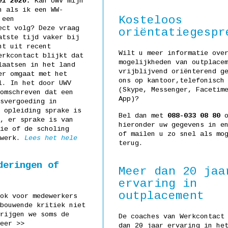
ei 2026:
Kan UWV mijn
n als ik een WW-
Kosteloos
 een
ect volg? Deze vraag
oriëntatiegespr
atste tijd vaker bij
nt uit recent
Wilt u meer informatie ove
erkcontact blijkt dat
mogelijkheden van outplace
laatsen in het land
vrijblijvend oriënterend g
er omgaat met het
ons op kantoor,telefonisch
l. In het door UWV
(Skype, Messenger, Facetim
omschreven dat een
App)?
svergoeding in
 opleiding sprake is
Bel dan met
088-033 08 80
o
, er sprake is van
hieronder uw gegevens in e
ie of de scholing
of mailen u zo snel als mo
 werk.
Lees het hele
terug.
deringen of
Meer dan 20 jaa
ervaring in
outplacement
ok voor medewerkers
bouwende kritiek niet
rijgen we soms de
De coaches van Werkcontact
eer >>
dan 20 jaar ervaring in he