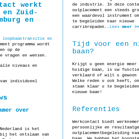
tact werkt
de industrie. In deze cont
outplacement een steeds gr
 en Zuid-
een waardevol instrument o
mburg en
te begeleiden naar nieuwe
carrièrepaden..
Lees
meer >
n
loopbaantransitie en
Tijd voor een n
ment programma wordt
baan?
en op de
e vragen en wensen.
Krijgt u geen energie meer
alle niveaus en
huidige baan, is uw functi
verklaard of wilt u gewoon
Welke reden u ook heeft, o
van individueel
staan klaar u te begeleide
nieuwe baan!
ws
Referenties
amer over
Werkcontact biedt werkneme
persoonlijke en resultaatg
Nederland is het
outplacementbegeleiding na
bij het ontslaan van
baan. We hebben het hoogst