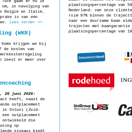
 Toch gaan er nu in
plaatsingspercentage van 5
 om, in navolging van
Nederland: van onze cliënt
s België en Italië,
ruim 87% binnen de traject
prake is van een
naar een duurzame baan eld
len.
Lees verder >>
trajecten met baangarantie
plaatsingspercentage van 1
ling (WKR)
Soms krijgen we bij
f de kosten van
Werkkostenregeling
U leest er meer over
encoaching
e, 26 juni 2026:
act heeft, naast de
ande outplacement
 in Ostuni (Zuid-
 een outplacement
 ontwikkeld die
uning op
lende niveaus biedt