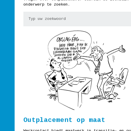
onderwerp te zoeken.
Outplacement op maat
Werkcontact biedt maatwerk in transitie- en ou