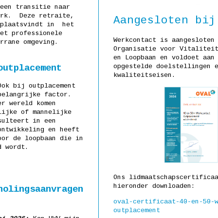
een transitie naar
erk. Deze retraite,
Aangesloten bij
 plaatsvindt in het
et professionele
Werkcontact is aangesloten
rrane omgeving.
Organisatie voor Vitalitei
en Loopbaan en voldoet aan
opgestelde doelstellingen 
outplacement
kwaliteitseisen.
ok bij outplacement
belangrijke factor.
er wereld komen
lijke of mannelijke
sulteert in een
ontwikkeling en heeft
oor de loopbaan die in
d wordt.
Ons lidmaatschapscertifica
hieronder downloaden:
holingsaanvragen
oval-certificaat-40-en-50-
outplacement