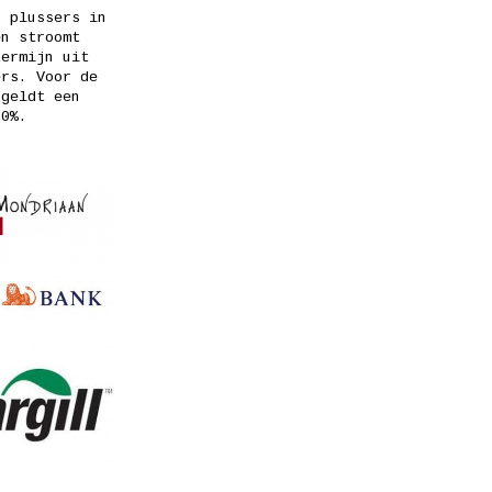
0 plussers in
en stroomt
termijn uit
ers. Voor de
 geldt een
00%.