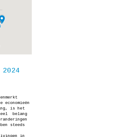
 2024
kenmerkt
de economieën
ang, is het
ieel
belang
eranderingen
bben steeds
,
uivingen in