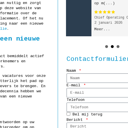
an nuttig en zorgt
op m(...)
begeleid(...)
p deze website van
formatie over de
Chief Operating Officer
Projectmanager
lacement. Of het nu
2 januari 2026
9 november 2025
ing naar een nieuwe
lie
.
Meer...
Meer...
een nieuwe
act bemiddelt actief
Contactformulie
erknemers en
rs.
Naam
 vacatures voor onze
tterlijk het pad op
E-mail
evers te brengen. En
decennia hebben we
van een nieuwe
Telefoon
Bel mij terug
Bericht
ntwoorden op uw
hieronder om op