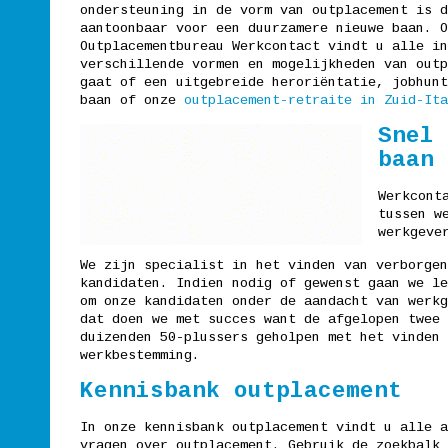
ondersteuning in de vorm van outplacement is d
wel wat af(...)
aantoonbaar voor een duurzamere nieuwe baan. O
Outplacementbureau Werkcontact vindt u alle in
Medewerker weegbrug
verschillende vormen en mogelijkheden van outp
26 mei 2026
gaat of een uitgebreide heroriëntatie, jobhunt
baan of onze
outplacement-retraite in Zuid-Ita
Meer...
Snel 
baan
Werkcont
tussen w
werkgeve
We zijn specialist in het vinden van verborgen
kandidaten. Indien nodig of gewenst gaan we le
om onze kandidaten onder de aandacht van werkg
dat doen we met succes want de afgelopen twee 
duizenden 50-plussers geholpen met het vinden 
werkbestemming.
Kennisbank outplacement
In onze kennisbank outplacement vindt u alle a
vragen over outplacement. Gebruik de zoekbalk 