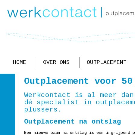
HOME
OVER ONS
OUTPLACEMENT
Outplacement voor 50
Werkcontact is al meer dan
dé specialist in outplacem
plussers.
k
Mike van
Door ziekte moest ik
Edwin A.
Outplacement na ontslag
Bennekom
helaas stoppen als
Leeftijd
b
Leeftijd
vrachtwagenchauffeur.
54
Een nieuwe baan na ontslag is een ingrijpend p
62
Hoewel ik aanvankelijk