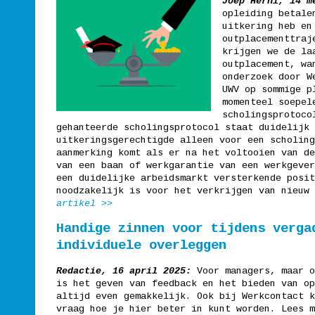
Joep Herni, 14 m
opleiding betale
uitkering heb en
outplacementtraj
krijgen we de la
outplacement, wa
onderzoek door W
UWV op sommige p
momenteel soepel
scholingsprotoco
gehanteerde scholingsprotocol staat duidelijk 
uitkeringsgerechtigde alleen voor een scholing
aanmerking komt als er na het voltooien van de
van een baan of werkgarantie van een werkgever
een duidelijke arbeidsmarkt versterkende posit
noodzakelijk is voor het verkrijgen van nieuw
artikel >>
Handige zinnen voor tijdens verga
individuele overleggen
Redactie, 16 april 2025:
Voor managers, maar o
is het geven van feedback en het bieden van op
altijd even gemakkelijk. Ook bij Werkcontact k
vraag hoe je hier beter in kunt worden. Lees m