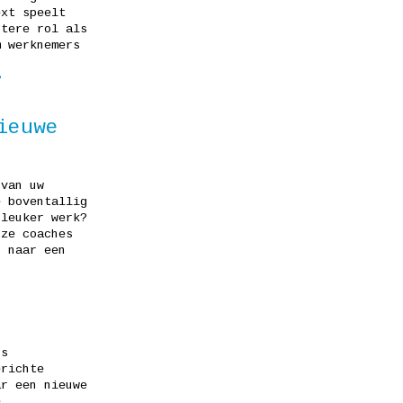
ext speelt
otere rol als
m werknemers
>
ieuwe
 van uw
e boventallig
 leuker werk?
nze coaches
n naar een
rs
erichte
ar een nieuwe
e