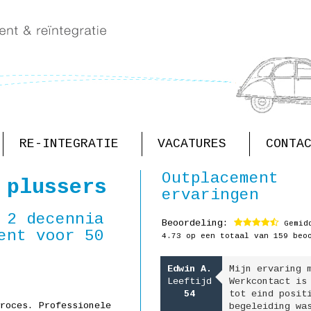
RE-INTEGRATIE
VACATURES
CONTA
Outplacement
 plussers
ervaringen
 2 decennia
Beoordeling:
Gemidd
ent voor 50
4.73
op een totaal van 159 beo
Mijn ervaring met
Wilfried
Mijn nieuwe ba
Werkcontact is van begin
van Os
uiteindelijk z
tot eind positief. De
Leeftijd
gevonden, maar
roces. Professionele
begeleiding was afgestemd
58
ik veel gehad 