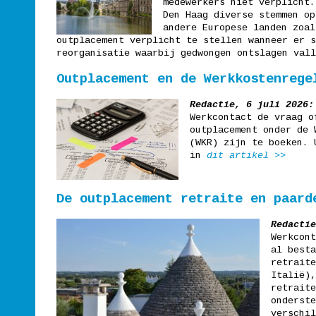
medewerkers niet verplicht.
Den Haag diverse stemmen op
andere Europese landen zoal
outplacement verplicht te stellen wanneer er s
reorganisatie waarbij gedwongen ontslagen val
Outplacement en de Werkkostenrege
Redactie, 6 juli 2026:
Werkcontact de vraag o
outplacement onder de 
(WKR) zijn te boeken. 
in
dit artikel >>
De outplacement retraite en paard
Redacti
Werkcont
al besta
retraite
Italië),
retraite
onderste
verschil