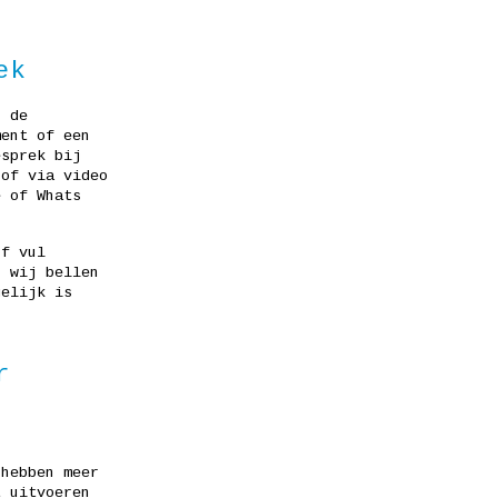
ek
r de
ment of een
esprek bij
 of via video
e of Whats
f vul
n wij bellen
gelijk is
r
 hebben meer
t uitvoeren