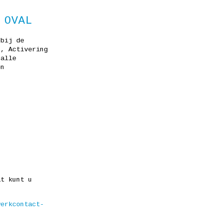
 OVAL
 bij de
t, Activering
 alle
en
at kunt u
werkcontact-