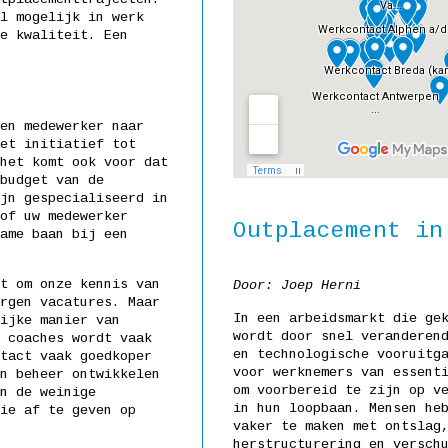
l mogelijk in werk
e kwaliteit. Een
en medewerker naar
et initiatief tot
het komt ook voor dat
budget van de
jn gespecialiseerd in
of uw medewerker
Outplacement in
ame baan bij een
t om onze kennis van
D
oor: Joep Herni
rgen vacatures. Maar
In een arbeidsmarkt die ge
ijke manier van
wordt door snel veranderen
 coaches wordt vaak
en technologische vooruitg
tact vaak goedkoper
voor werknemers van essent
n beheer ontwikkelen
om voorbereid te zijn op v
n de weinige
in hun loopbaan. Mensen he
ie af te geven op
vaker te maken met ontslag
herstructurering en versch