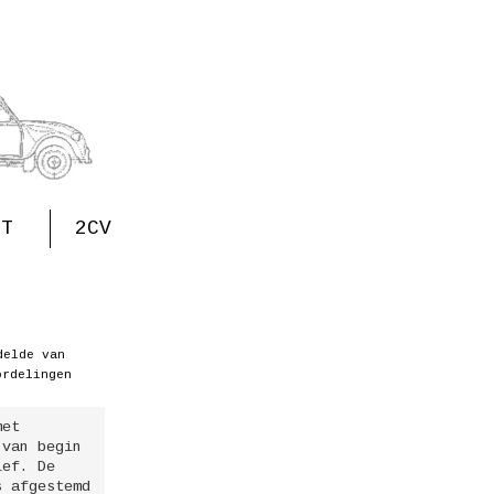
CT
2CV
elde van
ordelingen
an heb ik
Mike van
Door ziekte moest ik
elf
Bennekom
helaas stoppen als
 toch heb
Leeftijd
vrachtwagenchauffeur.
aan de
62
Hoewel ik aanvankelijk