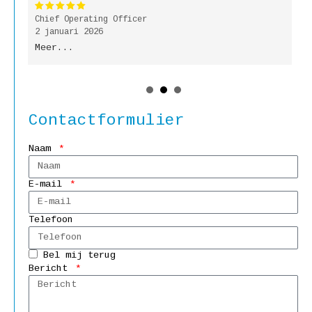
Chief Operating Officer
P
2 januari 2026
9
Meer...
M
Contactformulier
Naam
E-mail
Telefoon
Bel mij terug
Bericht