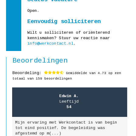
Open.
Eenvoudig solliciteren
Wilt u solliciteren of oriënterend
kennismaken? Stuur uw reactie naar
info@werkcontact.nl
.
Beoordelingen
Beoordeling:
Gemiddelde van
4.73
op een
totaal van 159 beoordelingen
Edwin A.
Leeftijd
54
Mijn ervaring met Werkcontact is van begin
M
jk
tot eind positief. De begeleiding was
g
afgestemd op m(...)
b