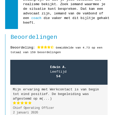
realisme bekijkt. Zoek iemand waarmee je
de situatie kunt bespreken. Dat kan een
advocaat zijn, iemand van de vakbond of
een
coach
die vaker met dit bijltje gehakt
heeft.
Beoordelingen
Beoordeling:
Gemiddelde van
4.73
op een
totaal van 159 beoordelingen
Edwin A.
Leeftijd
54
Mijn ervaring met Werkcontact is van begin
M
jk
tot eind positief. De begeleiding was
g
afgestemd op m(...)
b
Chief Operating Officer
P
2 januari 2026
9