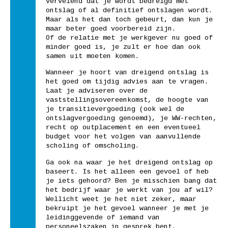
vervelend dat je wordt bedreigd met
ontslag of al definitief ontslagen wordt.
Maar als het dan toch gebeurt, dan kun je
maar beter goed voorbereid zijn.
Of de relatie met je werkgever nu goed of
minder goed is, je zult er hoe dan ook
samen uit moeten komen.
Wanneer je hoort van dreigend ontslag is
het goed om tijdig advies aan te vragen.
Laat je adviseren over de
vaststellingsovereenkomst, de hoogte van
je transitievergoeding (ook wel de
ontslagvergoeding genoemd), je WW-rechten,
recht op outplacement en een eventueel
budget voor het volgen van aanvullende
scholing of omscholing.
Ga ook na waar je het dreigend ontslag op
baseert. Is het alleen een gevoel of heb
je iets gehoord? Ben je misschien bang dat
het bedrijf waar je werkt van jou af wil?
Wellicht weet je het niet zeker, maar
bekruipt je het gevoel wanneer je met je
leidinggevende of iemand van
personeelszaken in gesprek bent.