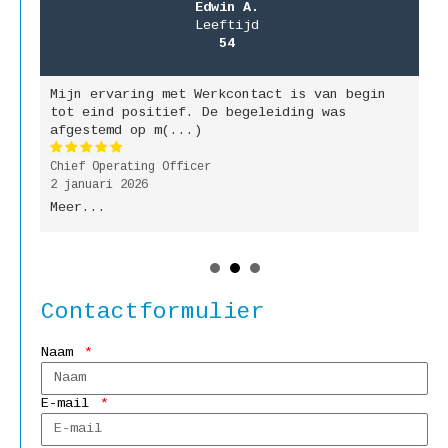
Edwin A.
Leeftijd
54
Mijn ervaring met Werkcontact is van begin
M
jk
tot eind positief. De begeleiding was
g
afgestemd op m(...)
b
Chief Operating Officer
P
2 januari 2026
9
Meer...
M
Contactformulier
Naam
E-mail