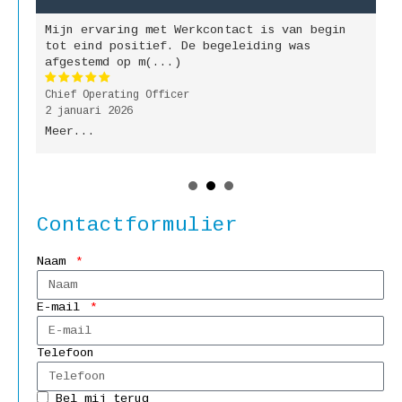
Mijn ervaring met Werkcontact is van begin
M
jk
tot eind positief. De begeleiding was
g
afgestemd op m(...)
b
Chief Operating Officer
P
2 januari 2026
9
Meer...
M
Contactformulier
Naam
E-mail
Telefoon
Bel mij terug