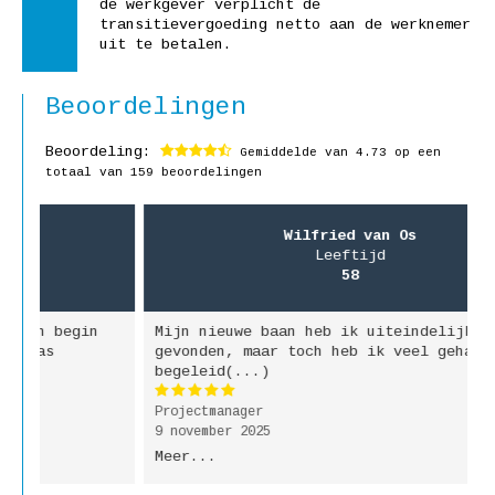
de werkgever verplicht de
transitievergoeding netto aan de werknemer
uit te betalen.
Beoordelingen
Beoordeling:
Gemiddelde van
4.73
op een
totaal van 159 beoordelingen
Wilfried van Os
Leeftijd
58
Mijn nieuwe baan heb ik uiteindelijk zelf
D
gevonden, maar toch heb ik veel gehad aan de
v
begeleid(...)
w
Projectmanager
M
9 november 2025
2
Meer...
M