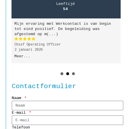
Leeftijd
54
Mijn ervaring met Werkcontact is van begin
M
jk
tot eind positief. De begeleiding was
g
afgestemd op m(...)
b
Chief Operating Officer
P
2 januari 2026
9
Meer...
M
Contactformulier
Naam
E-mail
Telefoon