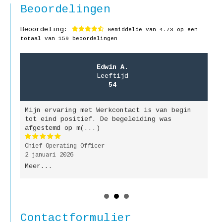
Beoordelingen
Beoordeling:
Gemiddelde van
4.73
op een
totaal van 159 beoordelingen
Edwin A.
Leeftijd
54
Mijn ervaring met Werkcontact is van begin
M
jk
tot eind positief. De begeleiding was
g
afgestemd op m(...)
b
Chief Operating Officer
P
2 januari 2026
9
Meer...
M
Contactformulier