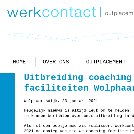
HOME
OVER ONS
OUTPLACEMENT
Uitbreiding coaching
faciliteiten Wolphaa
Wolphaartsdijk, 23 januari 2021
Wilfried
Mijn nieuwe baan heb ik
Mike van
Heugelijk nieuws is altijd leuk om te melden, 
van Os
uiteindelijk zelf
Bennekom
te kunnen berichten over onze uitbreiding in W
Leeftijd
gevonden, maar toch heb
Leeftijd
58
ik veel gehad aan de
62
Als het een beetje mee zit realiseert Werkcont
begeleid(...)
2021 de aanleg van nieuwe coaching faciliteite