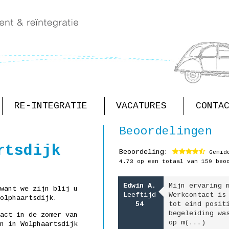
RE-INTEGRATIE
VACATURES
CONTA
Beoordelingen
rtsdijk
Beoordeling:
Gemidd
4.73
op een totaal van 159 beo
Door ziekte moest ik
Edwin A.
Mijn ervaring 
want we zijn blij u
helaas stoppen als
Leeftijd
Werkcontact is
olphaartsdijk.
vrachtwagenchauffeur.
54
tot eind posit
Hoewel ik aanvankelijk
begeleiding wa
act in de zomer van
wel wat af(...)
op m(...)
n in Wolphaartsdijk