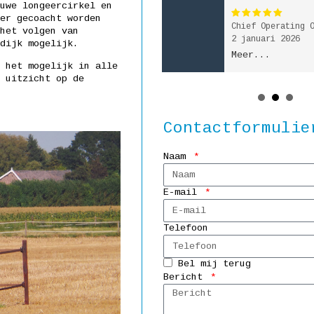
uwe longeercirkel en
er gecoacht worden
Medewerker weegbrug
Chief Operating 
het volgen van
26 mei 2026
2 januari 2026
dijk mogelijk.
Meer...
Meer...
 het mogelijk in alle
 uitzicht op de
Contactformulie
Naam
E-mail
Telefoon
Bel mij terug
Bericht