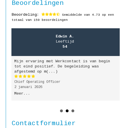
Beoordelingen
Beoordeling:
Gemiddelde van
4.73
op een
totaal van 159 beoordelingen
Edwin A.
Leeftijd
54
Mijn ervaring met Werkcontact is van begin
M
jk
tot eind positief. De begeleiding was
g
afgestemd op m(...)
b
Chief Operating Officer
P
2 januari 2026
9
Meer...
M
Contactformulier