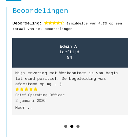
Beoordelingen
Beoordeling:
Gemiddelde van
4.73
op een
totaal van 159 beoordelingen
Edwin A.
Leeftijd
54
Mijn ervaring met Werkcontact is van begin
M
jk
tot eind positief. De begeleiding was
g
afgestemd op m(...)
b
Chief Operating Officer
P
2 januari 2026
9
Meer...
M