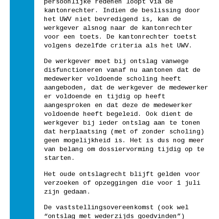
persoonlijke redenen loopt via de
kantonrechter. Indien de beslissing door
het UWV niet bevredigend is, kan de
werkgever alsnog naar de kantonrechter
voor een toets. De kantonrechter toetst
volgens dezelfde criteria als het UWV.
De werkgever moet bij ontslag vanwege
disfunctioneren vanaf nu aantonen dat de
medewerker voldoende scholing heeft
aangeboden, dat de werkgever de medewerker
er voldoende en tijdig op heeft
aangesproken en dat deze de medewerker
voldoende heeft begeleid. Ook dient de
werkgever bij ieder ontslag aan te tonen
dat herplaatsing (met of zonder scholing)
geen mogelijkheid is. Het is dus nog meer
van belang om dossiervorming tijdig op te
starten.
Het oude ontslagrecht blijft gelden voor
verzoeken of opzeggingen die voor 1 juli
zijn gedaan.
De vaststellingsovereenkomst (ook wel
“ontslag met wederzijds goedvinden”)