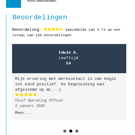
voorbehouden.
Beoordelingen
Beoordeling:
Gemiddelde van
4.73
op een
totaal van 159 beoordelingen
Edwin A.
Leeftijd
54
Mijn ervaring met Werkcontact is van begin
M
jk
tot eind positief. De begeleiding was
g
afgestemd op m(...)
b
Chief Operating Officer
P
2 januari 2026
9
Meer...
M