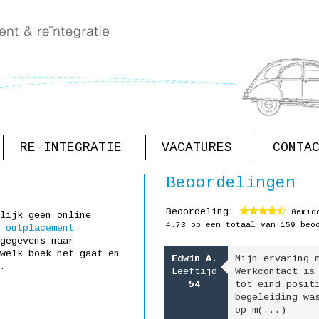
RE-INTEGRATIE
VACATURES
CONTA
Beoordelingen
Beoordeling:
Gemidd
lijk geen online
4.73
op een totaal van 159 beo
r
outplacement
gegevens naar
welk boek het gaat en
Door ziekte moest ik
Edwin A.
Mijn ervaring 
.
helaas stoppen als
Leeftijd
Werkcontact is
vrachtwagenchauffeur.
54
tot eind posit
Hoewel ik aanvankelijk
begeleiding wa
wel wat af(...)
op m(...)