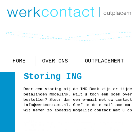
HOME
OVER ONS
OUTPLACEMENT
Storing ING
Door een storing bij de ING Bank zijn er tijde
betalingen mogelijk. Wilt u toch een boek ove
bestellen? Stuur dan een e-mail met uw contact
info@werkcontact.nl. Geef in de e-mail aan om 
Wilfried
Mijn nieuwe baan heb ik
Mike van
wij nemen zo spoedig mogelijk contact met u op
van Os
uiteindelijk zelf
Bennekom
Leeftijd
gevonden, maar toch heb
Leeftijd
58
ik veel gehad aan de
62
begeleid(...)