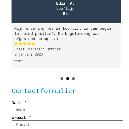
Edwin A.
Leeftijd
54
Mijn ervaring met Werkcontact is van begin
M
jk
tot eind positief. De begeleiding was
g
afgestemd op m(...)
b
Chief Operating Officer
P
2 januari 2026
9
Meer...
M
Contactformulier
Naam
E-mail