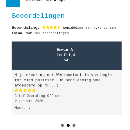
Beoordelingen
Beoordeling:
Gemiddelde van
4.73
op een
totaal van 159 beoordelingen
Edwin A.
Leeftijd
54
Mijn ervaring met Werkcontact is van begin
M
jk
tot eind positief. De begeleiding was
g
afgestemd op m(...)
b
Chief Operating Officer
P
2 januari 2026
9
Meer...
M